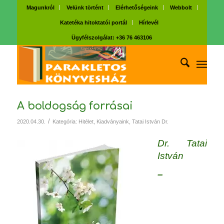
Magunkról
Velünk történt
Elérhetőségeink
Webbolt
Katetéka hitoktatói portál
Hírlevél
Ügyfélszolgálat: +36 76 463106
A boldogság forrásai
/
2020.04.30.
Kategória:
Hitélet
,
Kiadványaink
,
Tatai István Dr.
Dr. Tatai
István
–