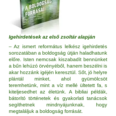
Igehirdetések az első zsoltár alapján
– Az ismert református lelkész igehirdetés
sorozatában a boldogság útján haladhatunk
előre. Isten nemcsak kiszabadít bennünket
a bűn lehúzó örvényéből, hanem beszélni is
akar hozzánk igéjén keresztül. Sőt, jó helyre
plántál minket, ahol gyümölcsöt
teremhetünk, mint a víz mellé ültetett fa, s
kiteljesedhet az életünk. A bibliai példák,
bátorító történetek és gyakorlati tanácsok
segíthetnek mindnyájunknak, hogy
megtaláljuk a boldogság forrását.