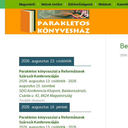
Magunkról
Velünk történt
Elérhetőségeink
Webbolt
Kateték
Be
2008.
2026. augusztus 13. csütörtök
Parakletos könyvasztal a Reformátusok
Szárszói Konferenciáján
2026. augusztus 13. csütörtök
-
2026.
augusztus 15. szombat
SDG Konferencia Központ, Balatonszárszó,
Csárda u. 41, 8624 Magyarország
Tovább olvasom...
2026. augusztus 14. péntek
Parakletos könyvasztal a Reformátusok
Szárszói Konferenciáján
2026. augusztus 13. csütörtök
-
2026.