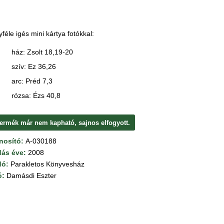
féle igés mini kártya fotókkal:
ház: Zsolt 18,19-20
szív: Ez 36,26
arc: Préd 7,3
rózsa: Ézs 40,8
termék már nem kapható, sajnos elfogyott.
nosító:
A-030188
dás éve:
2008
dó:
Parakletos Könyvesház
ó:
Damásdi Eszter