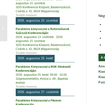
augusztus 15. szombat
SDG Konferencia Központ, Balatonszárszó,
Csárda u. 41, 8624 Magyarország
Tovább olvasom...
Négy
2026. augusztus 15. szombat
Szabadításom nem
Parakletos könyvasztal a Reformátusok
késik – kártya
Szárszói Konferenciáján
2026. augusztus 13. csütörtök
-
2026.
augusztus 15. szombat
SDG Konferencia Központ, Balatonszárszó,
Csárda u. 41, 8624 Magyarország
Tovább olvasom...
A 
2026. augusztus 25. kedd
Azo
Parakletos Könyvasztal a BOK Hitoktatói
Konferenciáján
Kia
2026. augusztus 25. kedd
09:00
-
16:00
Kia
Szigetszentmiklós, Kinizsi u. 49., Baptista
Fot
Imaház
Tovább olvasom...
2026. augusztus 27. csütörtök
Parakletos Könyvasztal a Filemon
Konferencián