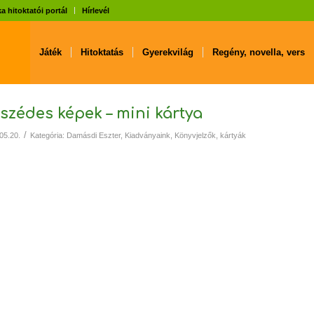
a hitoktatói portál
Hírlevél
Játék
Hitoktatás
Gyerekvilág
Regény, novella, vers
szédes képek – mini kártya
/
05.20.
Kategória:
Damásdi Eszter
,
Kiadványaink
,
Könyvjelzők, kártyák