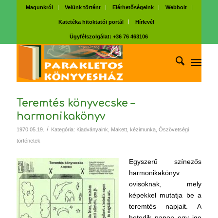
Magunkról
Velünk történt
Elérhetőségeink
Webbolt
Katetéka hitoktatói portál
Hírlevél
Ügyfélszolgálat: +36 76 463106
Teremtés könyvecske –
harmonikakönyv
/
1970.05.19.
Kategória:
Kiadványaink
,
Makett, kézimunka
,
Ószövetségi
történetek
Egyszerű színezős
harmonikakönyv
ovisoknak, mely
képekkel mutatja be a
teremtés napjait. A
hetedik napon egy ige