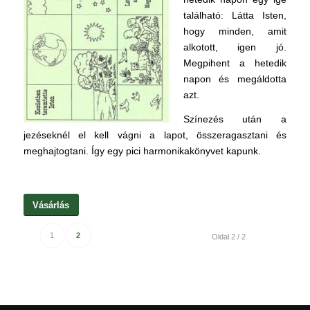
található: Látta Isten,
hogy minden, amit
alkotott, igen jó.
Megpihent a hetedik
napon és megáldotta
azt.
Színezés után a
jezéseknél el kell vágni a lapot, összeragasztani és
meghajtogtani. Így egy pici harmonikakönyvet kapunk.
Vásárlás
1
2
Oldal 2 / 2