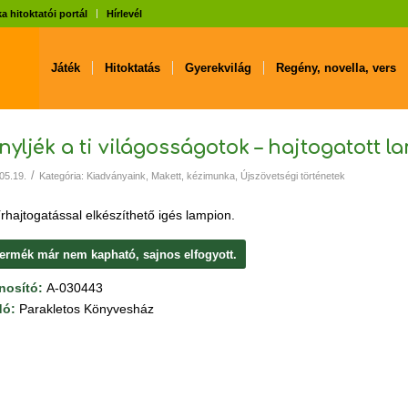
a hitoktatói portál
Hírlevél
Játék
Hitoktatás
Gyerekvilág
Regény, novella, vers
nyljék a ti világosságotok – hajtogatott 
/
05.19.
Kategória:
Kiadványaink
,
Makett, kézimunka
,
Újszövetségi történetek
rhajtogatással elkészíthető igés lampion.
termék már nem kapható, sajnos elfogyott.
nosító:
A-030443
dó:
Parakletos Könyvesház