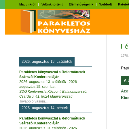
Magunkról
Velünk történt
Elérhetőségeink
Webbolt
Kateték
Fé
1970.
2026. augusztus 13. csütörtök
Papí
Parakletos könyvasztal a Reformátusok
Szárszói Konferenciáján
A 
2026. augusztus 13. csütörtök
-
2026.
augusztus 15. szombat
Azo
SDG Konferencia Központ, Balatonszárszó,
Csárda u. 41, 8624 Magyarország
Kia
Tovább olvasom...
2026. augusztus 14. péntek
Parakletos könyvasztal a Reformátusok
Szárszói Konferenciáján
2026. augusztus 13. csütörtök
-
2026.