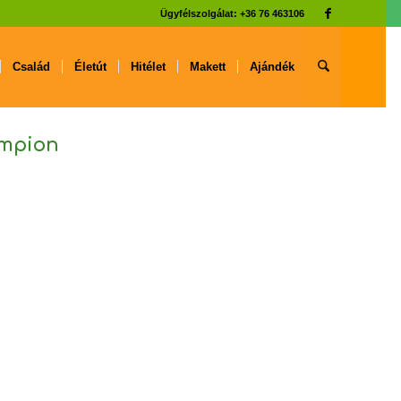
Ügyfélszolgálat: +36 76 463106
Család
Életút
Hitélet
Makett
Ajándék
lampion