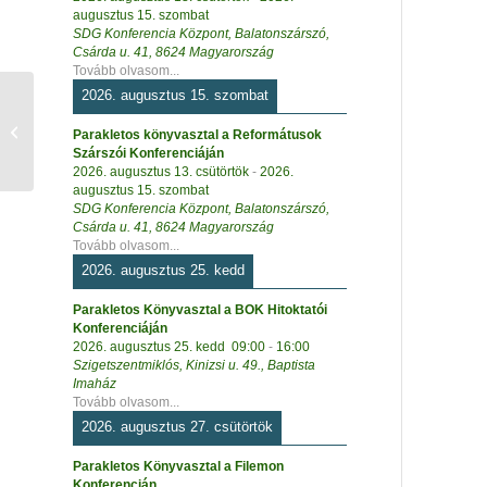
augusztus 15. szombat
SDG Konferencia Központ, Balatonszárszó,
Csárda u. 41, 8624 Magyarország
Tovább olvasom...
2026. augusztus 15. szombat
Jézus Krisztus tegnap
és ma… – forgatós
Parakletos könyvasztal a Reformátusok
síkmakett
Szárszói Konferenciáján
2026. augusztus 13. csütörtök
-
2026.
augusztus 15. szombat
SDG Konferencia Központ, Balatonszárszó,
Csárda u. 41, 8624 Magyarország
Tovább olvasom...
2026. augusztus 25. kedd
Parakletos Könyvasztal a BOK Hitoktatói
Konferenciáján
2026. augusztus 25. kedd
09:00
-
16:00
Szigetszentmiklós, Kinizsi u. 49., Baptista
Imaház
Tovább olvasom...
2026. augusztus 27. csütörtök
Parakletos Könyvasztal a Filemon
Konferencián