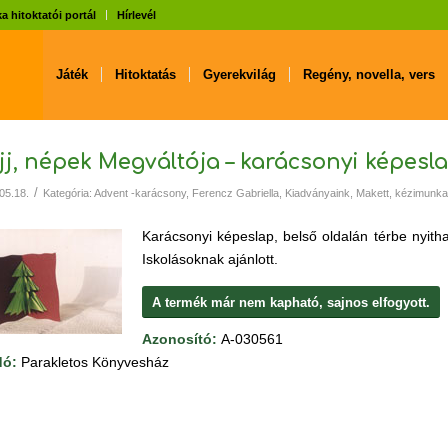
a hitoktatói portál
Hírlevél
Játék
Hitoktatás
Gyerekvilág
Regény, novella, vers
jj, népek Megváltója – karácsonyi képesl
/
05.18.
Kategória:
Advent -karácsony
,
Ferencz Gabriella
,
Kiadványaink
,
Makett, kézimunka
Karácsonyi képeslap, belső oldalán térbe nyitha
Iskolásoknak ajánlott.
A termék már nem kapható, sajnos elfogyott.
Azonosító:
A-030561
dó:
Parakletos Könyvesház