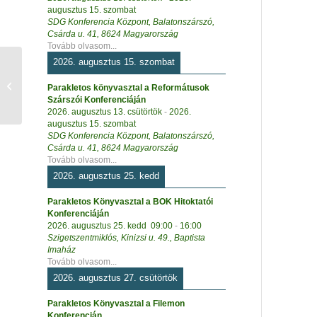
augusztus 15. szombat
SDG Konferencia Központ, Balatonszárszó,
Csárda u. 41, 8624 Magyarország
Tovább olvasom...
2026. augusztus 15. szombat
Betlehemi puszta –
Parakletos könyvasztal a Reformátusok
kihajtós síkmakett
Szárszói Konferenciáján
2026. augusztus 13. csütörtök
-
2026.
augusztus 15. szombat
SDG Konferencia Központ, Balatonszárszó,
Csárda u. 41, 8624 Magyarország
Tovább olvasom...
2026. augusztus 25. kedd
Parakletos Könyvasztal a BOK Hitoktatói
Konferenciáján
2026. augusztus 25. kedd
09:00
-
16:00
Szigetszentmiklós, Kinizsi u. 49., Baptista
Imaház
Tovább olvasom...
2026. augusztus 27. csütörtök
Parakletos Könyvasztal a Filemon
Konferencián