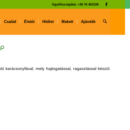
Ügyfélszolgálat: +36 76 463106
Család
Életút
Hitélet
Makett
Ajándék
ap
tó karácsonyfával, mely hajtogatással, ragasztással készül.