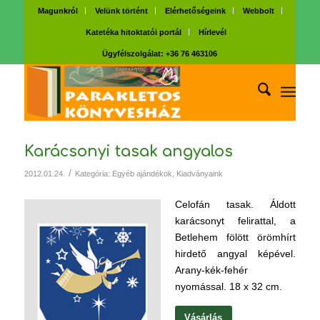
Magunkról
Velünk történt
Elérhetőségeink
Webbolt
Katetéka hitoktatói portál
Hírlevél
Ügyfélszolgálat: +36 76 463106
Karácsonyi tasak angyalos
/
2012.01.24.
Kategória:
Egyéb ajándékok
,
Kiadványaink
Celofán tasak. Áldott
karácsonyt felirattal, a
Betlehem fölött örömhírt
hirdető angyal képével.
Arany-kék-fehér
nyomással. 18 x 32 cm.
Vásárlás