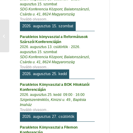
augusztus 15. szombat
SDG Konferencia Központ, Balatonszárszó,
Csárda u. 41, 8624 Magyarország
Tovább olvasom...
2026. augusztus 15. szombat
Isten kenyerén
Parakletos könyvasztal a Reformátusok
Szárszói Konferenciáján
2026. augusztus 13. csütörtök
-
2026.
augusztus 15. szombat
SDG Konferencia Központ, Balatonszárszó,
Csárda u. 41, 8624 Magyarország
Tovább olvasom...
2026. augusztus 25. kedd
Parakletos Könyvasztal a BOK Hitoktatói
Konferenciáján
2026. augusztus 25. kedd
09:00
-
16:00
Szigetszentmiklós, Kinizsi u. 49., Baptista
Imaház
Tovább olvasom...
2026. augusztus 27. csütörtök
Parakletos Könyvasztal a Filemon
Konferencián