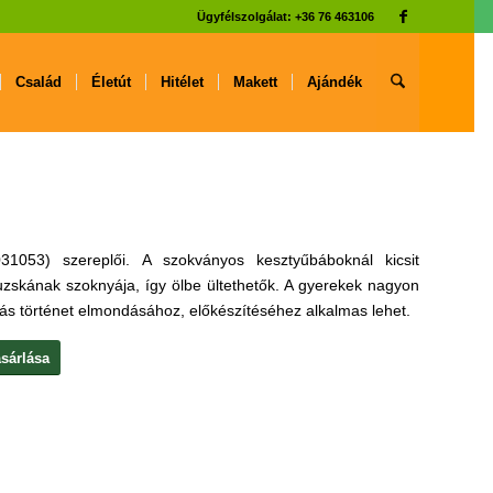
Ügyfélszolgálat: +36 76 463106
Család
Életút
Hitélet
Makett
Ajándék
31053) szereplői. A szokványos kesztyűbáboknál kicsit
zskának szoknyája, így ölbe ültethetők. A gyerekek nagyon
ás történet elmondásához, előkészítéséhez alkalmas lehet.
sárlása