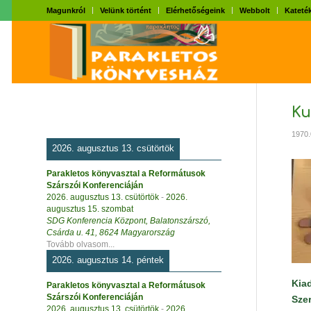
Magunkról
Velünk történt
Elérhetőségeink
Webbolt
Kateték
Ku
1970.
2026. augusztus 13. csütörtök
Parakletos könyvasztal a Reformátusok
Szárszói Konferenciáján
2026. augusztus 13. csütörtök
-
2026.
augusztus 15. szombat
SDG Konferencia Központ, Balatonszárszó,
Csárda u. 41, 8624 Magyarország
Tovább olvasom...
2026. augusztus 14. péntek
Kia
Parakletos könyvasztal a Reformátusok
Szárszói Konferenciáján
Sze
2026. augusztus 13. csütörtök
-
2026.