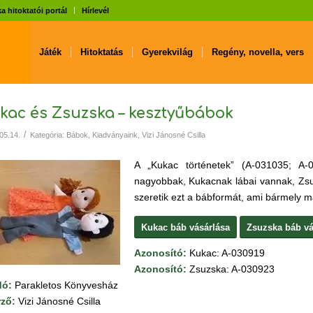
a hitoktatói portál
Hírlevél
Játék
Hitoktatás
Gyerekvilág
Regény, novella, vers
kac és Zsuzska – kesztyűbábok
/
05.14.
Kategória:
Bábok
,
Kiadványaink
,
Vizi Jánosné Csilla
A „Kukac történetek” (A-031035; A-0
nagyobbak, Kukacnak lábai vannak, Zsu
szeretik ezt a bábformát, ami bármely m
Kukac báb vásárlása
Zsuzska báb vá
Azonosító:
Kukac: A-030919
Azonosító:
Zsuzska: A-030923
dó:
Parakletos Könyvesház
rző:
Vizi Jánosné Csilla