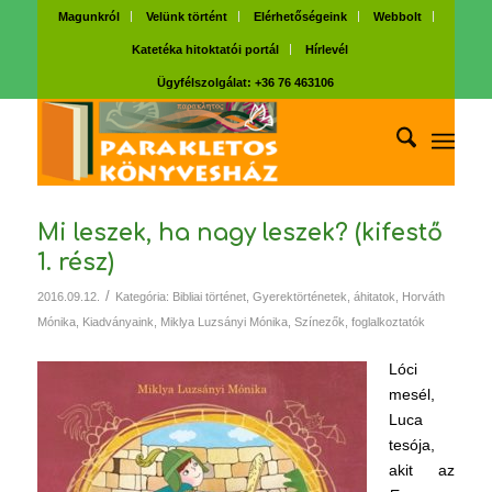
Magunkról
Velünk történt
Elérhetőségeink
Webbolt
Katetéka hitoktatói portál
Hírlevél
Ügyfélszolgálat: +36 76 463106
Mi leszek, ha nagy leszek? (kifestő
1. rész)
/
2016.09.12.
Kategória:
Bibliai történet
,
Gyerektörténetek, áhitatok
,
Horváth
Mónika
,
Kiadványaink
,
Miklya Luzsányi Mónika
,
Színezők, foglalkoztatók
Lóci
mesél,
Luca
tesója,
akit az