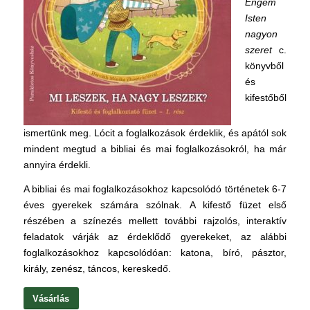
Engem
Isten
nagyon
szeret
c.
könyvből
és
kifestőből
ismertünk meg. Lócit a foglalkozások érdeklik, és apától sok
mindent megtud a bibliai és mai foglalkozásokról, ha már
annyira érdekli.
A bibliai és mai foglalkozásokhoz kapcsolódó történetek 6-7
éves gyerekek számára szólnak. A kifestő füzet első
részében a színezés mellett további rajzolós, interaktív
feladatok várják az érdeklődő gyerekeket, az alábbi
foglalkozásokhoz kapcsolódóan: katona, bíró, pásztor,
király, zenész, táncos, kereskedő.
Vásárlás