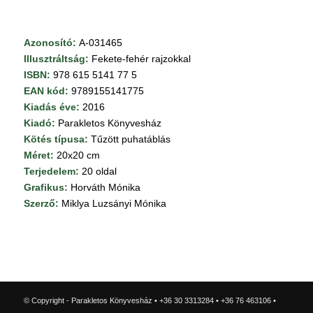
Azonosító:
A-031465
Illusztráltság:
Fekete-fehér rajzokkal
ISBN:
978 615 5141 77 5
EAN kód:
9789155141775
Kiadás éve:
2016
Kiadó:
Parakletos Könyvesház
Kötés típusa:
Tűzött puhatáblás
Méret:
20x20 cm
Terjedelem:
20 oldal
Grafikus:
Horváth Mónika
Szerző:
Miklya Luzsányi Mónika
© Copyright - Parakletos Könyvesház • +36 30 3313284 • +36 76 463106 •