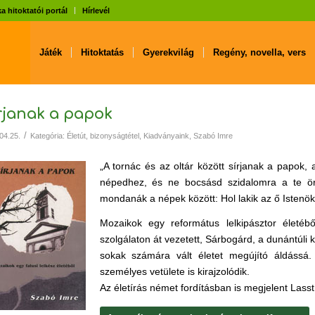
a hitoktatói portál
Hírlevél
Játék
Hitoktatás
Gyerekvilág
Regény, novella, vers
rjanak a papok
/
04.25.
Kategória:
Életút, bizonyságtétel
,
Kiadványaink
,
Szabó Imre
„A tornác és az oltár között sírjanak a papok
népedhez, és ne bocsásd szidalomra a te ör
mondanák a népek között: Hol lakik az ő Istenök
Mozaikok egy református lelkipásztor életéből
szolgálaton át vezetett, Sárbogárd, a dunántúli k
sokak számára vált életet megújító áldássá
személyes vetülete is kirajzolódik.
Az életírás német fordításban is megjelent Lasst