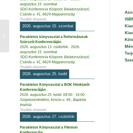
augusztus 15. szombat
SDG Konferencia Központ, Balatonszárszó,
Azo
Csárda u. 41, 8624 Magyarország
ISB
Tovább olvasom...
Kia
2026. augusztus 15. szombat
Kia
Ajándék kísérő kártya
Parakletos könyvasztal a Reformátusok
8.
Köt
Szárszói Konferenciáján
Mér
2026. augusztus 13. csütörtök
-
2026.
augusztus 15. szombat
Ter
SDG Konferencia Központ, Balatonszárszó,
Sze
Csárda u. 41, 8624 Magyarország
Tovább olvasom...
2026. augusztus 25. kedd
Parakletos Könyvasztal a BOK Hitoktatói
Konferenciáján
2026. augusztus 25. kedd
09:00
-
16:00
Szigetszentmiklós, Kinizsi u. 49., Baptista
Imaház
Tovább olvasom...
2026. augusztus 27. csütörtök
Parakletos Könyvasztal a Filemon
Konferencián