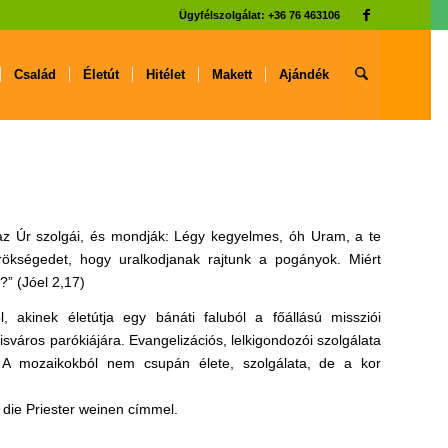
Ügyfélszolgálat: +36 76 463106
Család
Életút
Hitélet
Makett
Ajándék
, az Úr szolgái, és mondják: Légy kegyelmes, óh Uram, a te
ökségedet, hogy uralkodjanak rajtunk a pogányok. Miért
?” (Jóel 2,17)
, akinek életútja egy bánáti faluból a főállású missziói
isváros parókiájára. Evangelizációs, lelkigondozói szolgálata
. A mozaikokból nem csupán élete, szolgálata, de a kor
 die Priester weinen címmel.