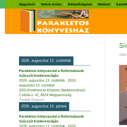
Magunkról
Velünk történt
Elérhetőségeink
Webbolt
Kateték
Sí
1995.
2026. augusztus 13. csütörtök
Parakletos könyvasztal a Reformátusok
Szárszói Konferenciáján
2026. augusztus 13. csütörtök
-
2026.
augusztus 15. szombat
SDG Konferencia Központ, Balatonszárszó,
Csárda u. 41, 8624 Magyarország
Tovább olvasom...
2026. augusztus 14. péntek
Parakletos könyvasztal a Reformátusok
Szárszói Konferenciáján
2026. augusztus 13. csütörtök
-
2026.