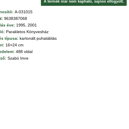
A termék már nem kapható, sajnos elfogyott.
nosító:
A-031015
N:
9638387068
dás éve:
1995, 2001
dó:
Parakletos Könyvesház
és típusa:
kartonált puhatáblás
et:
16×24 cm
jedelem:
488 oldal
rző:
Szabó Imre