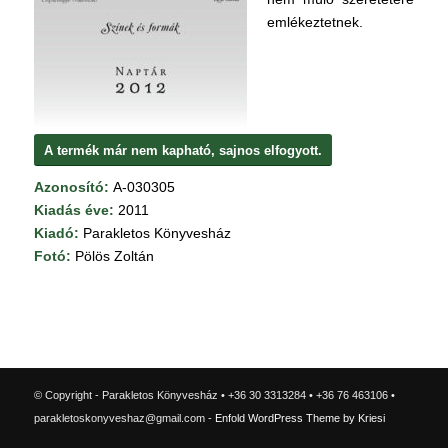
emlékeztetnek.
A termék már nem kapható, sajnos elfogyott.
Azonosító:
A-030305
Kiadás éve:
2011
Kiadó:
Parakletos Könyvesház
Fotó:
Pölös Zoltán
© Copyright - Parakletos Könyvesház • +36 30 3313284 • +36 76 463106 •
parakletoskonyveshaz@gmail.com -
Enfold WordPress Theme by Kriesi