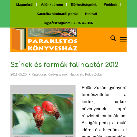
Magunkról
Velünk történt
Elérhetőségeink
Webbolt
Katetéka hitoktatói portál
Hírlevél
Ügyfélszolgálat: +36 76 463106
Színek és formák falinaptár 2012
/
2011.05.20.
Kategória:
Kiadványaink
,
Naptárak
,
Pölös Zoltán
Pölös Zoltán gyönyörű
természetfotói a
kertek, parkok
növényeinek apró
részleteit mutatják be.
Az igék pedig a múló
időre és Istenünk el
nem múló szeretetére