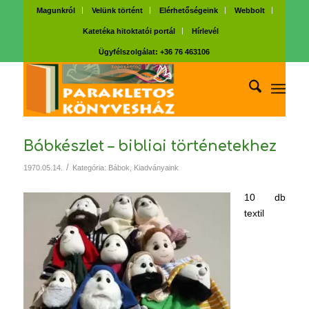
Magunkról
Velünk történt
Elérhetőségeink
Webbolt
Katetéka hitoktatói portál
Hírlevél
Ügyfélszolgálat: +36 76 463106
Bábkészlet – bibliai történetekhez
/
1970.05.14.
Kategória:
Bábok
,
Kiadványaink
10 db
textil