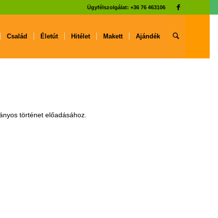
Ügyfélszolgálat: +36 76 463106
Család
Életút
Hitélet
Makett
Ajándék
ányos történet előadásához.