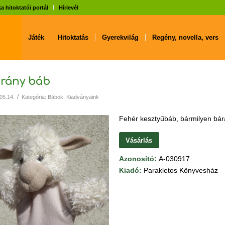
a hitoktatói portál
Hírlevél
Játék
Hitoktatás
Gyerekvilág
Regény, novella, vers
rány báb
/
05.14.
Kategória:
Bábok
,
Kiadványaink
Fehér kesztyűbáb, bármilyen bár
Vásárlás
Azonosító:
A-030917
Kiadó:
Parakletos Könyvesház