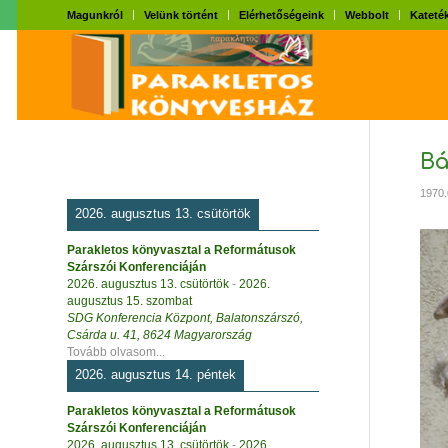
Magunkról
Velünk történt
Elérhetőségeink
Webbolt
Kateték
Bá
1970.
2026. augusztus 13. csütörtök
Parakletos könyvasztal a Reformátusok
Szárszói Konferenciáján
2026. augusztus 13. csütörtök
-
2026.
augusztus 15. szombat
SDG Konferencia Központ, Balatonszárszó,
Csárda u. 41, 8624 Magyarország
Tovább olvasom...
2026. augusztus 14. péntek
Parakletos könyvasztal a Reformátusok
Szárszói Konferenciáján
2026. augusztus 13. csütörtök
-
2026.