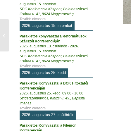
augusztus 15. szombat
SDG Konferencia Központ, Balatonszárszó,
Csárda u. 41, 8624 Magyarország
Tovább olvasom...
2026. augusztus 15. szombat
Bibliai személyek –
Parakletos könyvasztal a Reformátusok
kesztyűbáb
Szárszói Konferenciáján
2026. augusztus 13. csütörtök
-
2026.
augusztus 15. szombat
SDG Konferencia Központ, Balatonszárszó,
Csárda u. 41, 8624 Magyarország
Tovább olvasom...
2026. augusztus 25. kedd
Parakletos Könyvasztal a BOK Hitoktatói
Konferenciáján
2026. augusztus 25. kedd
09:00
-
16:00
Szigetszentmiklós, Kinizsi u. 49., Baptista
Imaház
Tovább olvasom...
2026. augusztus 27. csütörtök
Parakletos Könyvasztal a Filemon
Konferencián