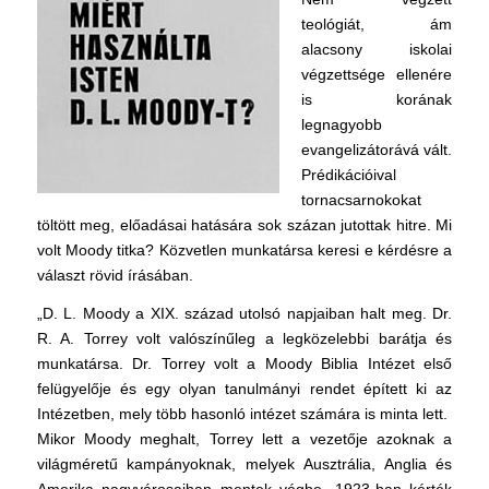
teológiát, ám
alacsony iskolai
végzettsége ellenére
is korának
legnagyobb
evangelizátorává vált.
Prédikációival
tornacsarnokokat
töltött meg, előadásai hatására sok százan jutottak hitre. Mi
volt Moody titka? Közvetlen munkatársa keresi e kérdésre a
választ rövid írásában.
„D. L. Moody a XIX. század utolsó napjaiban halt meg. Dr.
R. A. Torrey volt valószínűleg a legközelebbi barátja és
munkatársa. Dr. Torrey volt a Moody Biblia Intézet első
felügyelője és egy olyan tanulmányi rendet épített ki az
Intézetben, mely több hasonló intézet számára is minta lett.
Mikor Moody meghalt, Torrey lett a vezetője azoknak a
világméretű kampányoknak, melyek Ausztrália, Anglia és
Amerika nagyvárosaiban mentek végbe. 1923-ban kérték