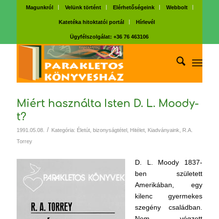
Magunkról
Velünk történt
Elérhetőségeink
Webbolt
Katetéka hitoktatói portál
Hírlevél
Ügyfélszolgálat: +36 76 463106
Miért használta Isten D. L. Moody-
t?
/
1991.05.08.
Kategória:
Életút, bizonyságtétel
,
Hitélet
,
Kiadványaink
,
R.A.
Torrey
D. L. Moody 1837-
ben született
Amerikában, egy
kilenc gyermekes
szegény családban.
Nem végzett