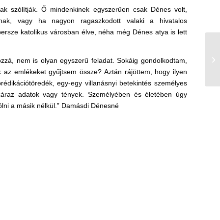
nak szólítják. Ő mindenkinek egyszerűen csak Dénes volt,
nak, vagy ha nagyon ragaszkodott valaki a hivatalos
persze katolikus városban élve, néha még Dénes atya is lett
ozzá, nem is olyan egyszerű feladat. Sokáig gondolkodtam,
sak az emlékeket gyűjtsem össze? Aztán rájöttem, hogy ilyen
rédikációtöredék, egy-egy villanásnyi betekintés személyes
 száraz adatok vagy tények. Személyében és életében úgy
zólni a másik nélkül.” Damásdi Dénesné