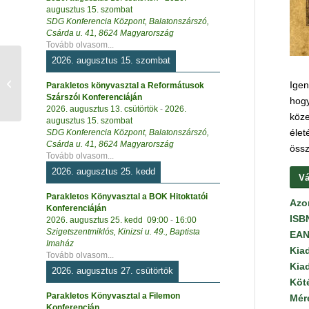
augusztus 15. szombat
SDG Konferencia Központ, Balatonszárszó,
Csárda u. 41, 8624 Magyarország
Tovább olvasom...
2026. augusztus 15. szombat
Húsvéti képeslap,
Igen
Parakletos könyvasztal a Reformátusok
borítékos
Szárszói Konferenciáján
hogy
2026. augusztus 13. csütörtök
-
2026.
köze
augusztus 15. szombat
élet
SDG Konferencia Központ, Balatonszárszó,
Csárda u. 41, 8624 Magyarország
össz
Tovább olvasom...
2026. augusztus 25. kedd
Vá
Parakletos Könyvasztal a BOK Hitoktatói
Azo
Konferenciáján
ISB
2026. augusztus 25. kedd
09:00
-
16:00
Szigetszentmiklós, Kinizsi u. 49., Baptista
EAN
Imaház
Kia
Tovább olvasom...
Kia
2026. augusztus 27. csütörtök
Köt
Parakletos Könyvasztal a Filemon
Mér
Konferencián