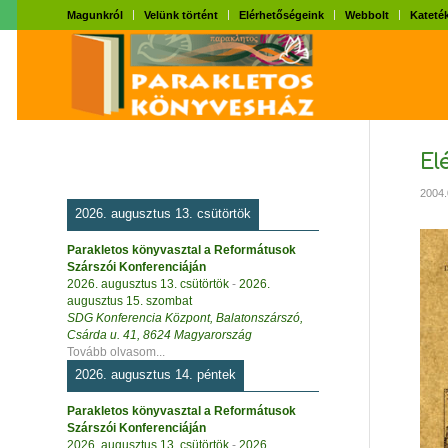
Magunkról
Velünk történt
Elérhetőségeink
Webbolt
Kateték
El
2004.
2026. augusztus 13. csütörtök
Parakletos könyvasztal a Reformátusok
Szárszói Konferenciáján
2026. augusztus 13. csütörtök
-
2026.
augusztus 15. szombat
SDG Konferencia Központ, Balatonszárszó,
Csárda u. 41, 8624 Magyarország
Tovább olvasom...
2026. augusztus 14. péntek
Parakletos könyvasztal a Reformátusok
Szárszói Konferenciáján
2026. augusztus 13. csütörtök
-
2026.