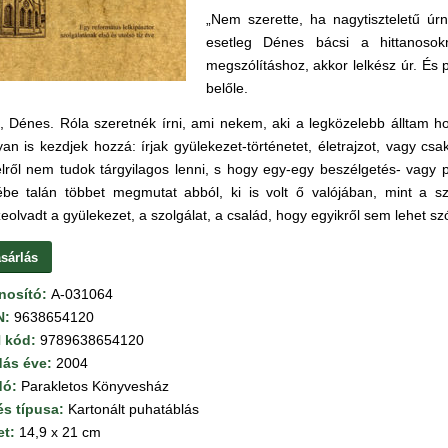
„Nem szerette, ha nagytiszteletű úr
esetleg Dénes bácsi a hittanosok
megszólításhoz, akkor lelkész úr. És 
belőle.
, Dénes. Róla szeretnék írni, ami nekem, aki a legközelebb álltam h
an is kezdjek hozzá: írjak gyülekezet-történetet, életrajzot, vagy c
lről nem tudok tárgyilagos lenni, s hogy egy-egy beszélgetés- vagy p
ébe talán többet megmutat abból, ki is volt ő valójában, mint a
eolvadt a gyülekezet, a szolgálat, a család, hogy egyikről sem lehet s
sárlás
nosító:
A-031064
N:
9638654120
 kód:
9789638654120
dás éve:
2004
dó:
Parakletos Könyvesház
és típusa:
Kartonált puhatáblás
et:
14,9 x 21 cm