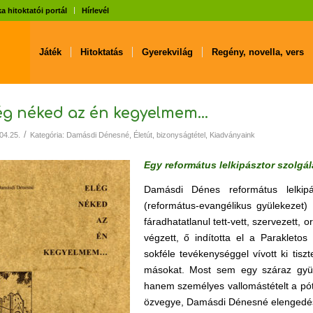
a hitoktatói portál
Hírlevél
Játék
Hitoktatás
Gyerekvilág
Regény, novella, vers
ég néked az én kegyelmem…
/
04.25.
Kategória:
Damásdi Dénesné
,
Életút, bizonyságtétel
,
Kiadványaink
Egy református lelkipásztor szolgál
Damásdi Dénes református lelkipá
(református-evangélikus gyülekezet) l
fáradhatatlanul tett-vett, szervezett,
végzett, ő indította el a Parakleto
sokféle tevékenységgel vívott ki tis
másokat. Most sem egy száraz gyüle
hanem személyes vallomástételt a pótolh
özvegye, Damásdi Dénesné elengedés