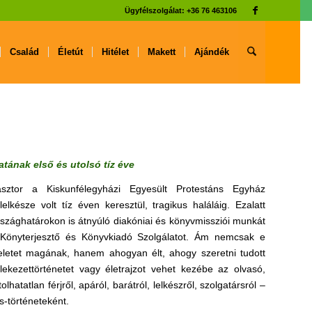
Ügyfélszolgálat: +36 76 463106
Család
Életút
Hitélet
Makett
Ajándék
atának első és utolsó tíz éve
sztor a Kiskunfélegyházi Egyesült Protestáns Egyház
elkésze volt tíz éven keresztül, tragikus haláláig. Ezalatt
 országhatárokon is átnyúló diakóniai és könyvmissziói munkát
s Könyterjesztő és Könyvkiadó Szolgálatot. Ám nemcsak e
zteletet magának, hanem ahogyan élt, ahogy szeretni tudott
kezettörténetet vagy életrajzot vehet kezébe az olvasó,
atatlan férjről, apáról, barátról, lelkészről, szolgatársról –
-történeteként.