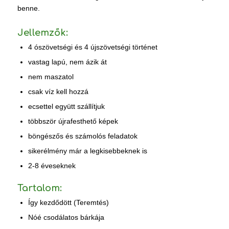
benne.
Jellemzők:
4 ószövetségi és 4 újszövetségi történet
vastag lapú, nem ázik át
nem maszatol
csak víz kell hozzá
ecsettel együtt szállítjuk
többször újrafesthető képek
böngészős és számolós feladatok
sikerélmény már a legkisebbeknek is
2-8 éveseknek
Tartalom:
Így kezdődött (Teremtés)
Nóé csodálatos bárkája