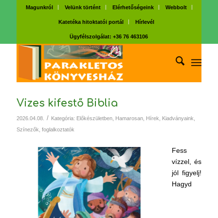
Magunkról
Velünk történt
Elérhetőségeink
Webbolt
Katetéka hitoktatói portál
Hírlevél
Ügyfélszolgálat: +36 76 463106
Vizes kifestő Biblia
/
2026.04.08.
Kategória:
Előkészületben
,
Hamarosan
,
Hírek
,
Kiadványaink
,
Színezők, foglalkoztatók
Fess
vízzel, és
jól figyelj!
Hagyd