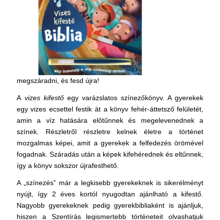
megszáradni, és fesd újra!
A
vizes kifestő
egy varázslatos színezőkönyv. A gyerekek
egy vizes ecsettel festik át a könyv fehér-áttetsző felületét,
amin a víz hatására előtűnnek és megelevenednek a
színek. Részletről részletre kelnek életre a történet
mozgalmas képei, amit a gyerekek a felfedezés örömével
fogadnak. Száradás után a képek kifehérednek és eltűnnek,
így a könyv sokszor újrafesthető.
A „színezés” már a legkisebb gyerekeknek is sikerélményt
nyújt, így 2 éves kortól nyugodtan ajánlható a kifestő.
Nagyobb gyerekeknek pedig gyerekbibliaként is ajánljuk,
hiszen a Szentírás legismertebb történeteit olvashatjuk