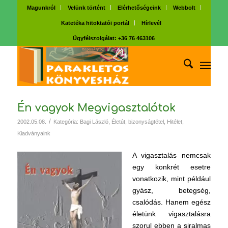
Magunkról
Velünk történt
Elérhetőségeink
Webbolt
Katetéka hitoktatói portál
Hírlevél
Ügyfélszolgálat: +36 76 463106
Én vagyok Megvigasztalótok
/
2002.05.08.
Kategória:
Bagi László
,
Életút, bizonyságtétel
,
Hitélet
,
Kiadványaink
A vigasztalás nemcsak
egy konkrét esetre
vonatkozik, mint például
gyász, betegség,
csalódás. Hanem egész
életünk vigasztalásra
szorul ebben a siralmas