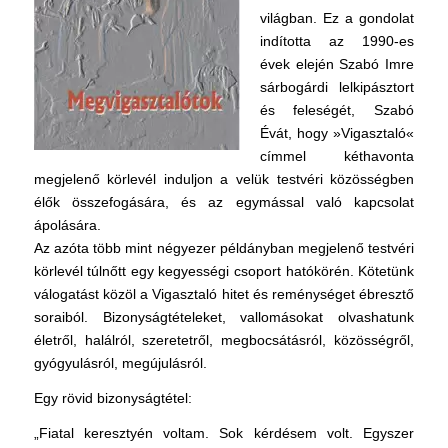
világban. Ez a gondolat
indította az 1990-es
évek elején Szabó Imre
sárbogárdi lelkipásztort
és feleségét, Szabó
Évát, hogy »Vigasztaló«
címmel kéthavonta
megjelenő körlevél induljon a velük testvéri közösségben
élők összefogására, és az egymással való kapcsolat
ápolására.
Az azóta több mint négyezer példányban megjelenő testvéri
körlevél túlnőtt egy kegyességi csoport hatókörén. Kötetünk
válogatást közöl a Vigasztaló hitet és reménységet ébresztő
soraiból. Bizonyságtételeket, vallomásokat olvashatunk
életről, halálról, szeretetről, megbocsátásról, közösségről,
gyógyulásról, megújulásról.
Egy rövid bizonyságtétel:
„Fiatal keresztyén voltam. Sok kérdésem volt. Egyszer