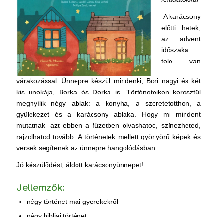
A karácsony
előtti hetek,
az advent
időszaka
tele van
várakozással. Ünnepre készül mindenki, Bori nagyi és két
kis unokája, Borka és Dorka is. Történeteiken keresztül
megnyílik négy ablak: a konyha, a szeretetotthon, a
gyülekezet és a karácsony ablaka. Hogy mi mindent
mutatnak, azt ebben a füzetben olvashatod, színezheted,
rajzolhatod tovább. A történetek mellett gyönyörű képek és
versek segítenek az ünnepre hangolódásban.
Jó készülődést, áldott karácsonyünnepet!
Jellemzők:
négy történet mai gyerekekről
négy bibliai történet