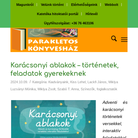
Magunkról
Velünk történt
Elérhetőségeink
Webbolt
Katetéka hitoktatói portál
Hírlevél
Ügyfélszolgálat: +36 76 463106
Karácsonyi ablakok – történetek,
feladatok gyerekeknek
/
2024.10.09.
Kategória:
Kiadványaink
,
Kiss Lehel
,
Lackfi János
,
Miklya
Luzsányi Mónika
,
Miklya Zsolt
,
Szabó T. Anna
,
Színezők, foglalkoztatók
Adventi és
karácsonyi
történetek
versekkel,
interaktív
feladatokkal