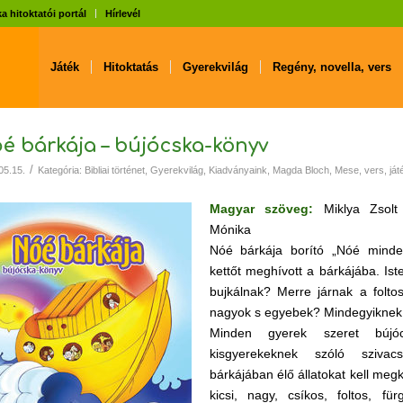
a hitoktatói portál
Hírlevél
Játék
Hitoktatás
Gyerekvilág
Regény, novella, vers
é bárkája – bújócska-könyv
/
05.15.
Kategória:
Bibliai történet
,
Gyerekvilág
,
Kiadványaink
,
Magda Bloch
,
Mese, vers, ját
Magyar szöveg:
Miklya Zsolt
Mónika
Nóé bárkája borító „Nóé minden
kettőt meghívott a bárkájába. Iste
bujkálnak? Merre járnak a foltos
nagyok s egyebek? Mindegyiknek 
Minden gyerek szeret bújó
kisgyerekeknek szóló sziv
bárkájában élő állatokat kell meg
kicsi, nagy, csíkos, foltos, für