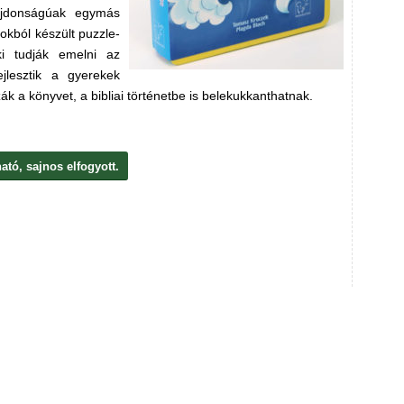
ulajdonságúak egymás
okból készült puzzle-
ki tudják emelni az
ejlesztik a gyerekek
ák a könyvet, a bibliai történetbe is belekukkanthatnak.
tó, sajnos elfogyott.