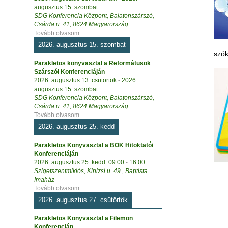
augusztus 15. szombat
SDG Konferencia Központ, Balatonszárszó,
Csárda u. 41, 8624 Magyarország
Tovább olvasom...
2026. augusztus 15. szombat
szók
Parakletos könyvasztal a Reformátusok
Szárszói Konferenciáján
2026. augusztus 13. csütörtök
-
2026.
augusztus 15. szombat
SDG Konferencia Központ, Balatonszárszó,
Csárda u. 41, 8624 Magyarország
Tovább olvasom...
2026. augusztus 25. kedd
Parakletos Könyvasztal a BOK Hitoktatói
Konferenciáján
2026. augusztus 25. kedd
09:00
-
16:00
Szigetszentmiklós, Kinizsi u. 49., Baptista
Imaház
Tovább olvasom...
2026. augusztus 27. csütörtök
Parakletos Könyvasztal a Filemon
Konferencián