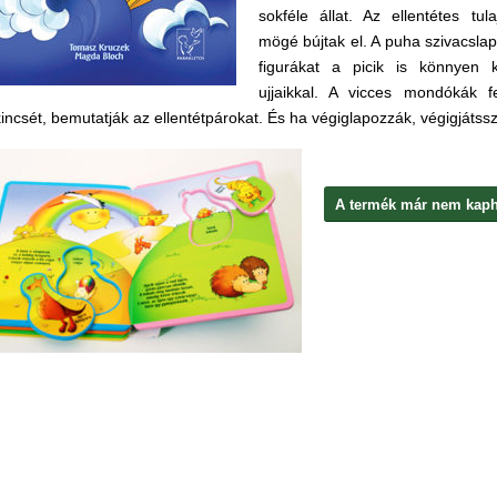
sokféle állat. Az ellentétes t
mögé bújtak el. A puha szivacslap
figurákat a picik is könnyen 
ujjaikkal. A vicces mondókák f
incsét, bemutatják az ellentétpárokat. És ha végiglapozzák, végigjátssz
A termék már nem kapha