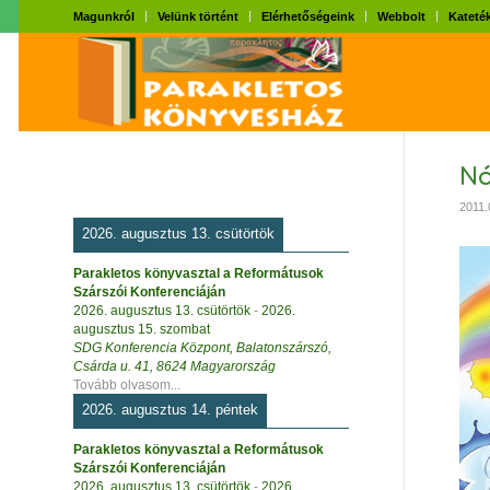
Magunkról
Velünk történt
Elérhetőségeink
Webbolt
Kateték
Nó
2011.
2026. augusztus 13. csütörtök
Parakletos könyvasztal a Reformátusok
Szárszói Konferenciáján
2026. augusztus 13. csütörtök
-
2026.
augusztus 15. szombat
SDG Konferencia Központ, Balatonszárszó,
Csárda u. 41, 8624 Magyarország
Tovább olvasom...
2026. augusztus 14. péntek
Parakletos könyvasztal a Reformátusok
Szárszói Konferenciáján
2026. augusztus 13. csütörtök
-
2026.