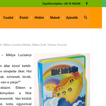
Ügyfélszolgálat: +36 76 463106
Család
Életút
Hitélet
Makett
Ajándék
ék
,
Miklya Luzsányi Mónika
,
Miklya Zsolt
,
Tomasz Kruczek
 – Miklya Luzsányi
 állat közül kettőt-
n elrejtette őket. Hol
ak, színesek, kicsik,
van-e párja?”
cskázni. Ebben a
acskönyvben a Nóé
keresniük. Van köztük
ge, lusta, egyszóval