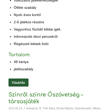
Változatos játéklehetőségek
Ötféle szabály
Nyolc éves kortól
2-6 játékos részére
Vagyonhoz fűződő bibliai igék
Információk ókori pénzekről
Régészeti leletek fotói
Tartalom:
48 kártya
játékszabály
Vásárlás
Színről színre Ószövetség –
társasjáték
/
2012.05.13.
Kategória:
B. Tóth Klára
,
Borda Mátyás
,
Kiadványaink
,
Miklya