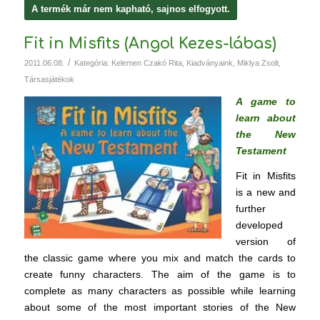
A termék már nem kapható, sajnos elfogyott.
Fit in Misfits (Angol Kezes-lábas)
/
2011.06.08.
Kategória:
Kelemen Czakó Rita
,
Kiadványaink
,
Miklya Zsolt
,
Társasjátékok
A game to
learn about
the New
Testament
Fit in Misfits
is a new and
further
developed
version of
the classic game where you mix and match the cards to
create funny characters. The aim of the game is to
complete as many characters as possible while learning
about some of the most important stories of the New