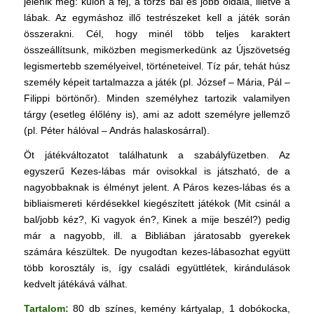
jelenik meg: külön a fej, a törzs bal és jobb oldala, illetve a
lábak. Az egymáshoz illő testrészeket kell a játék során
összerakni. Cél, hogy minél több teljes karaktert
összeállítsunk, miközben megismerkedünk az Újszövetség
legismertebb személyeivel, történeteivel. Tíz pár, tehát húsz
személy képeit tartalmazza a játék (pl. József – Mária, Pál –
Filippi börtönőr). Minden személyhez tartozik valamilyen
tárgy (esetleg élőlény is), ami az adott személyre jellemző
(pl. Péter hálóval – András halaskosárral).
Öt játékváltozatot találhatunk a szabályfüzetben. Az
egyszerű Kezes-lábas már ovisokkal is játszható, de a
nagyobbaknak is élményt jelent. A Páros kezes-lábas és a
bibliaismereti kérdésekkel kiegészített játékok (Mit csinál a
bal/jobb kéz?, Ki vagyok én?, Kinek a mije beszél?) pedig
már a nagyobb, ill. a Bibliában járatosabb gyerekek
számára készültek. De nyugodtan kezes-lábasozhat együtt
több korosztály is, így családi együttlétek, kirándulások
kedvelt játékává válhat.
Tartalom:
80 db színes, kemény kártyalap, 1 dobókocka,