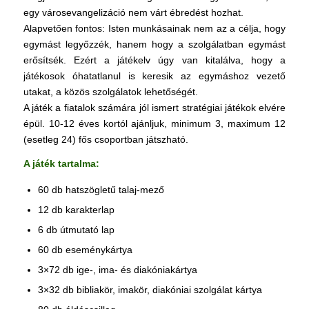
egy városevangelizáció nem várt ébredést hozhat.
Alapvetően fontos: Isten munkásainak nem az a célja, hogy
egymást legyőzzék, hanem hogy a szolgálatban egymást
erősítsék. Ezért a játékelv úgy van kitalálva, hogy a
játékosok óhatatlanul is keresik az egymáshoz vezető
utakat, a közös szolgálatok lehetőségét.
A játék a fiatalok számára jól ismert stratégiai játékok elvére
épül. 10-12 éves kortól ajánljuk, minimum 3, maximum 12
(esetleg 24) fős csoportban játszható.
A játék tartalma:
60 db hatszögletű talaj-mező
12 db karakterlap
6 db útmutató lap
60 db eseménykártya
3×72 db ige-, ima- és diakóniakártya
3×32 db bibliakör, imakör, diakóniai szolgálat kártya