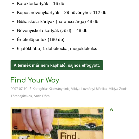
Karakterkártyák – 16 db
Képes növénykártyák – 29 növényhez 112 db
Bibliaiskola-kártyák (narancssárga) 48 db
Növényiskola-kártyák (zöld) – 48 db
Értékelőpontok (180 db)
6 játékbábu, 1 dobókocka, megoldókulcs
A termék már nem kapható, sajnos elfogyott.
Find Your Way
/
2007.07.10.
Kategória:
Kiadványaink
,
Miklya Luzsányi Mónika
,
Miklya Zsolt
,
Társasjátékok
,
Votin Dóra
A