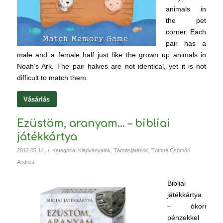
animals in
the pet
corner. Each
pair has a
male and a female half just like the grown up animals in
Noah’s Ark. The pair halves are not identical, yet it is not
difficult to match them.
Vásárlás
Ezüstöm, aranyam… – bibliai
játékkártya
/
2012.05.14.
Kategória:
Kiadványaink
,
Társasjátékok
,
Tóthné Csömöri
Andrea
Bibliai
játékkártya
– ókori
pénzekkel