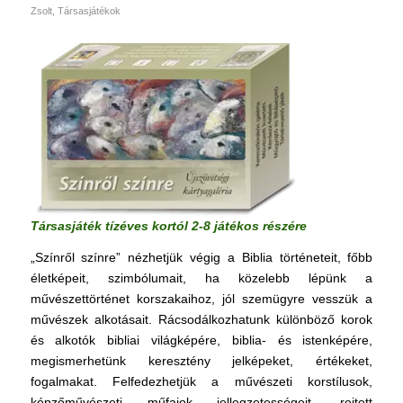
Zsolt
,
Társasjátékok
Társasjáték tízéves kortól 2-8 játékos részére
„Színről színre” nézhetjük végig a Biblia történeteit, főbb
életképeit, szimbólumait, ha közelebb lépünk a
művészettörténet korszakaihoz, jól szemügyre vesszük a
művészek alkotásait. Rácsodálkozhatunk különböző korok
és alkotók bibliai világképére, biblia- és istenképére,
megismerhetünk keresztény jelképeket, értékeket,
fogalmakat. Felfedezhetjük a művészeti korstílusok,
képzőművészeti műfajok jellegzetességeit, rejtett