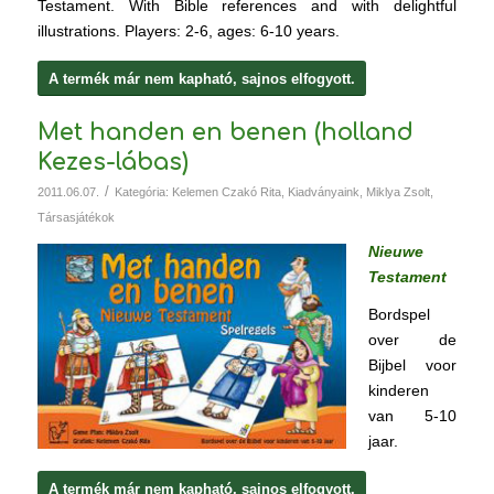
Testament. With Bible references and with delightful
illustrations. Players: 2-6, ages: 6-10 years.
A termék már nem kapható, sajnos elfogyott.
Met handen en benen (holland
Kezes-lábas)
/
2011.06.07.
Kategória:
Kelemen Czakó Rita
,
Kiadványaink
,
Miklya Zsolt
,
Társasjátékok
Nieuwe
Testament
Bordspel
over de
Bijbel voor
kinderen
van 5-10
jaar.
A termék már nem kapható, sajnos elfogyott.