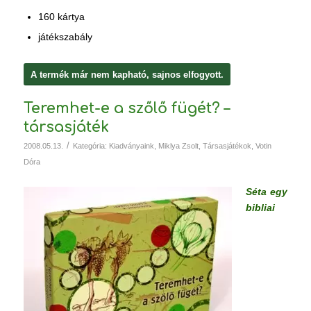
160 kártya
játékszabály
A termék már nem kapható, sajnos elfogyott.
Teremhet-e a szőlő fügét? –
társasjáték
/
2008.05.13.
Kategória:
Kiadványaink
,
Miklya Zsolt
,
Társasjátékok
,
Votin
Dóra
Séta egy
bibliai