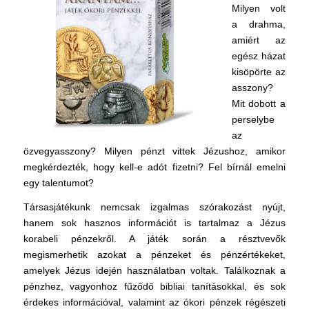
Milyen volt
a drahma,
amiért az
egész házat
kisöpörte az
asszony?
Mit dobott a
perselybe
az
özvegyasszony? Milyen pénzt vittek Jézushoz, amikor
megkérdezték, hogy kell-e adót fizetni? Fel bírnál emelni
egy talentumot?
Társasjátékunk nemcsak izgalmas szórakozást nyújt,
hanem sok hasznos információt is tartalmaz a Jézus
korabeli pénzekről. A játék során a résztvevők
megismerhetik azokat a pénzeket és pénzértékeket,
amelyek Jézus idején használatban voltak. Találkoznak a
pénzhez, vagyonhoz fűződő bibliai tanításokkal, és sok
érdekes információval, valamint az ókori pénzek régészeti