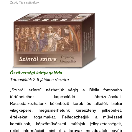
Zsolt
,
Társasjátékok
Ószövetségi kártyagaléria
Társasjáték 2-8 játékos részére
„Színről színre” nézhetjük végig a Biblia fontosabb
történeteihez kapcsolódó ábrázolásokat.
Rácsodálkozhatunk különböző korok és alkotók bibliai
világképére, megismerhetünk keresztény jelképeket,
értékeket, fogalmakat. Felfedezhetjük a művészeti
korstílusok, képzőművészeti műfajok jellegzetességeit,
rejtett információit, mint pl. a tárgyak, mozdulatok, egyéb