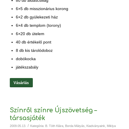
80 db áldáscsillag
6×5 db misszionárius korong
6×2 db gyülekezeti ház
6×4 db templom (torony)
6×20 db útelem
40 db értékelő pont
8 db kis tárolódoboz
dobókocka
játékszabály
Vásárlás
Színről színre Újszövetség –
társasjáték
/
2009.05.13.
Kategória:
B. Tóth Klára
,
Borda Mátyás
,
Kiadványaink
,
Miklya