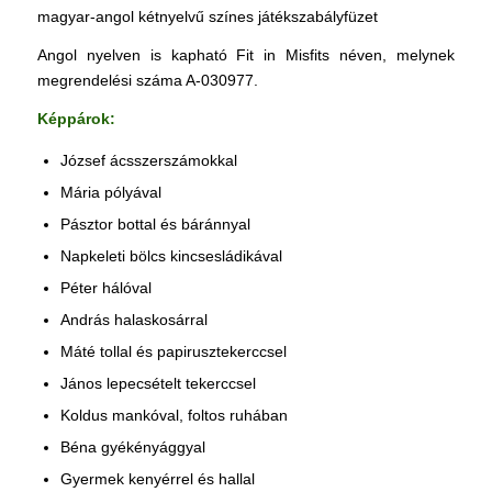
magyar-angol kétnyelvű színes játékszabályfüzet
Angol nyelven is kapható Fit in Misfits néven, melynek
megrendelési száma A-030977.
Képpárok:
József ácsszerszámokkal
Mária pólyával
Pásztor bottal és báránnyal
Napkeleti bölcs kincsesládikával
Péter hálóval
András halaskosárral
Máté tollal és papirusztekerccsel
János lepecsételt tekerccsel
Koldus mankóval, foltos ruhában
Béna gyékényággyal
Gyermek kenyérrel és hallal