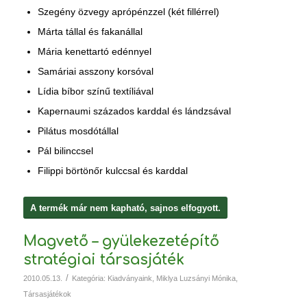
Szegény özvegy aprópénzzel (két fillérrel)
Márta tállal és fakanállal
Mária kenettartó edénnyel
Samáriai asszony korsóval
Lídia bíbor színű textíliával
Kapernaumi százados karddal és lándzsával
Pilátus mosdótállal
Pál bilinccsel
Filippi börtönőr kulccsal és karddal
A termék már nem kapható, sajnos elfogyott.
Magvető – gyülekezetépítő
stratégiai társasjáték
/
2010.05.13.
Kategória:
Kiadványaink
,
Miklya Luzsányi Mónika
,
Társasjátékok