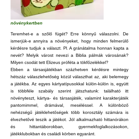
növénykertben
Teremhet-e a szőlő fügét? Erre könnyű válaszolni. De
ismerjük-e annyira a növényeket, hogy minden felmerülő
kérdésre tudjuk a választ. Pl. A gránátalma honnan kapta a
nevét? Melyik várost nevezi a Biblia pálmák városának?
Milyen csodát tett Elizeus próféta a tökfőzelékkel?
Ebben a társasjátékban százhetven kérdésre mintegy
hétszáz válaszlehetőség közül választhat az, aki belemegy
a játékba. Az egyes kártyatípusokkal külön-külön is, együtt
is többféle szabály szerint játszhatunk: található itt
növényteszt, kártya- és társasjáték, valamint karakterjáték
pantomimmel, drámával, meséléssel. A különböző
nehézségű játéklehetőségek több korosztály számára is
élvezhetővé teszik a játékot. Jól alkalmazható hittanórákon
és hittantáborokban, gyermekfoglalkozásokon,
játékklubokban és családi körben egyaránt.