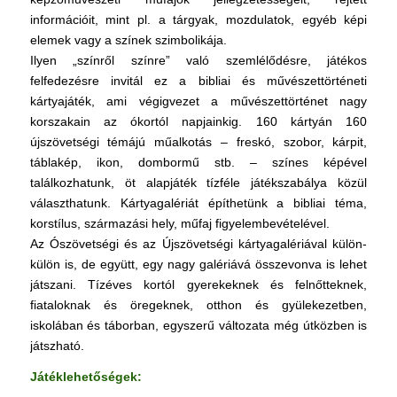
információit, mint pl. a tárgyak, mozdulatok, egyéb képi
elemek vagy a színek szimbolikája.
Ilyen „színről színre” való szemlélődésre, játékos
felfedezésre invitál ez a bibliai és művészettörténeti
kártyajáték, ami végigvezet a művészettörténet nagy
korszakain az ókortól napjainkig. 160 kártyán 160
újszövetségi témájú műalkotás – freskó, szobor, kárpit,
táblakép, ikon, dombormű stb. – színes képével
találkozhatunk, öt alapjáték tízféle játékszabálya közül
választhatunk. Kártyagalériát építhetünk a bibliai téma,
korstílus, származási hely, műfaj figyelembevételével.
Az Ószövetségi és az Újszövetségi kártyagalériával külön-
külön is, de együtt, egy nagy galériává összevonva is lehet
játszani. Tízéves kortól gyerekeknek és felnőtteknek,
fiataloknak és öregeknek, otthon és gyülekezetben,
iskolában és táborban, egyszerű változata még útközben is
játszható.
Játéklehetőségek: