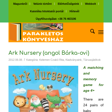
Magunkról
Velünk történt
Elérhetőségeink
Webbolt
Katetéka hitoktatói portál
Hírlevél
Ügyfélszolgálat: +36 76 463106
Ark Nursery (angol Bárka-ovi)
/
2012.06.08.
Kategória:
Kelemen Czakó Rita
,
Kiadványaink
,
Társasjátékok
A matching
and
memory
game for
age 4+
There are
24 pairs of
baby