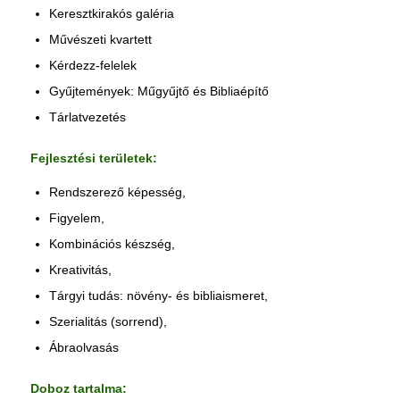
Keresztkirakós galéria
Művészeti kvartett
Kérdezz-felelek
Gyűjtemények: Műgyűjtő és Bibliaépítő
Tárlatvezetés
Fejlesztési területek:
Rendszerező képesség,
Figyelem,
Kombinációs készség,
Kreativitás,
Tárgyi tudás: növény- és bibliaismeret,
Szerialitás (sorrend),
Ábraolvasás
Doboz tartalma: