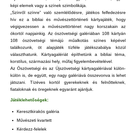
képi elemek vagy a színek szimbolikája.
„Színről színre” való szemlélődésre, játékos felfedezésre
hív ez a bibliai és művészettörténeti kártyajáték, hogy
végigvezessen a művészettörténet nagy korszakain az
ókortól napjainkig. Az ószövetségi galériában 108 kártyán
108 ószövetségi témájú műalkotás színes képével
találkozunk, öt alapjáték tízféle játékszabálya közül
választhatunk. Kártyagalériát építhetünk a bibliai téma,
korstílus, származási hely, műfaj figyelembevételével.
Az Ószövetségi és az Újszövetségi kártyagalériával külön-
külön is, de együtt, egy nagy galériává összevonva is lehet
játszani. Tízéves kortól gyerekeknek és felnőtteknek,
fiataloknak és öregeknek egyaránt ajánljuk.
Játéklehetőségek:
Keresztkirakós galéria
Művészeti kvartett
Kérdezz-felelek