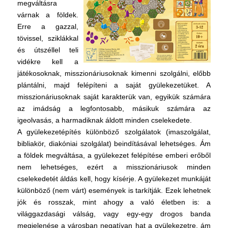
megváltásra
várnak a földek.
Erre a gazzal,
tövissel, sziklákkal
és útszéllel teli
vidékre kell a
játékosoknak, misszionáriusoknak kimenni szolgálni, előbb
plántálni, majd felépíteni a saját gyülekezetüket. A
misszionáriusoknak saját karakterük van, egyikük számára
az imádság a legfontosabb, másikuk számára az
igeolvasás, a harmadiknak áldott minden cselekedete.
A gyülekezetépítés különböző szolgálatok (imaszolgálat,
bibliakör, diakóniai szolgálat) beindításával lehetséges. Ám
a földek megváltása, a gyülekezet felépítése emberi erőből
nem lehetséges, ezért a misszionáriusok minden
cselekedetét áldás kell, hogy kísérje. A gyülekezet munkáját
különböző (nem várt) események is tarkítják. Ezek lehetnek
jók és rosszak, mint ahogy a való életben is: a
világgazdasági válság, vagy egy-egy drogos banda
megjelenése a városban negatívan hat a gyülekezetre, ám