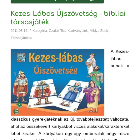
Kezes-Lábas Újszövetség – bibliai
társasjáték
/
2011.05.14.
Kategória:
Czakó Rita
,
Kiadványaink
,
Miklya Zsolt
,
Társasjátékok
A Kezes-
lábas
annak a
klasszikus gyerekjátéknak az új, továbbfejlesztett változata,
ahol az összekevert kártyákból vicces alakokat/karaktereket
lehet kirakni. A kártyákon egy-egy emberalak négy része