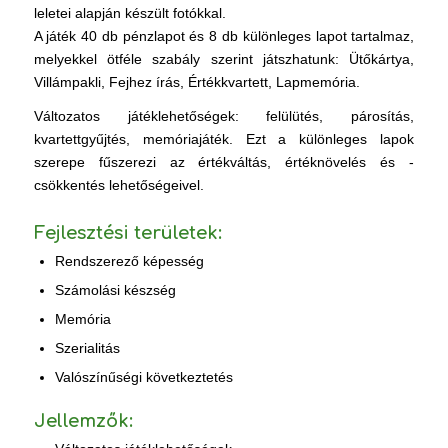
leletei alapján készült fotókkal.
A játék 40 db pénzlapot és 8 db különleges lapot tartalmaz,
melyekkel ötféle szabály szerint játszhatunk: Ütőkártya,
Villámpakli, Fejhez írás, Értékkvartett, Lapmemória.
Változatos játéklehetőségek: felülütés, párosítás,
kvartettgyűjtés, memóriajáték. Ezt a különleges lapok
szerepe fűszerezi az értékváltás, értéknövelés és -
csökkentés lehetőségeivel.
Fejlesztési területek:
Rendszerező képesség
Számolási készség
Memória
Szerialitás
Valószínűségi következtetés
Jellemzők: